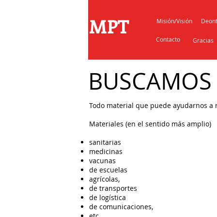
MPT
Misión/Visión
Deont
Contacto
Gracias
BUSCAMOS
Todo material que puede ayudarnos a re
Materiales (en el sentido más amplio)
sanitarias
medicinas
vacunas
de escuelas
agrícolas,
de transportes
de logística
de comunicaciones,
etc.