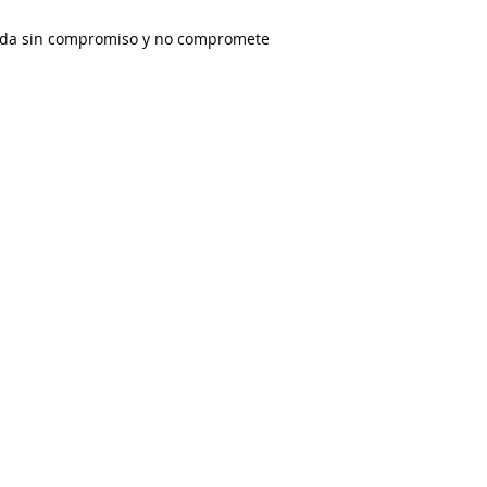
uada sin compromiso y no compromete
© 2023
pn.santschi@gmx.ch