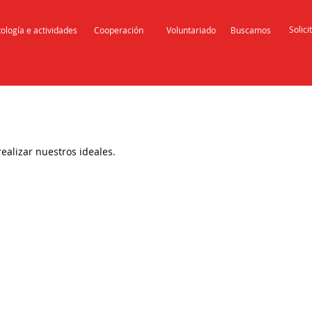
Solici
ología e actividades
Cooperación
Voluntariado
Buscamos
alizar nuestros ideales.