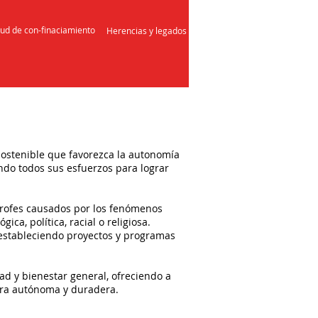
tud de con-finaciamiento
Herencias y legados
sostenible que favorezca la autonomía
endo todos sus esfuerzos para lograr
.
trofes causados por los fenómenos
ca, política, racial o religiosa.
, estableciendo proyectos y programas
ad y bienestar general, ofreciendo a
nera autónoma y duradera.