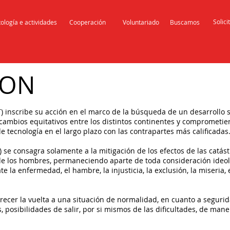
Solici
ología e actividades
Cooperación
Voluntariado
Buscamos
ION
 inscribe su acción en el marco de la búsqueda de un desarrollo 
ercambios equitativos entre los distintos continentes y comprometi
 tecnología en el largo plazo con las contrapartes más calificadas
se consagra solamente a la mitigación de los efectos de las catás
de los hombres, permaneciendo aparte de toda consideración ideológi
la enfermedad, el hambre, la injusticia, la exclusión, la miseria
recer la vuelta a una situación de normalidad, en cuanto a segurid
 posibilidades de salir, por si mismos de las dificultades, de ma